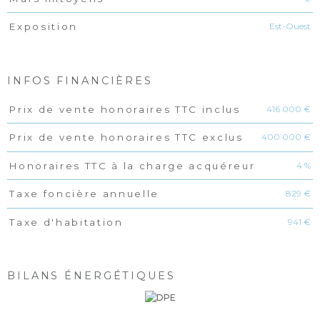
Est-Ouest
Exposition
INFOS FINANCIÈRES
416 000 €
Prix de vente honoraires TTC inclus
Caractéristiques
Valeurs
400 000 €
Prix de vente honoraires TTC exclus
4 %
Honoraires TTC à la charge acquéreur
829 €
Taxe foncière annuelle
941 €
Taxe d'habitation
BILANS ÉNERGÉTIQUES