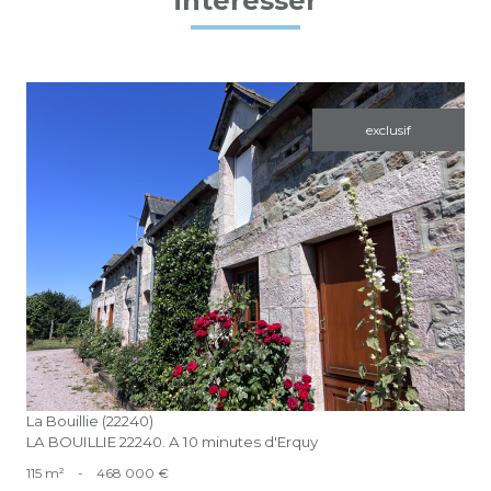
intéresser
exclusif
voir le bien
La Bouillie (22240)
LA BOUILLIE 22240. A 10 minutes d'Erquy
115 m²
-
468 000 €