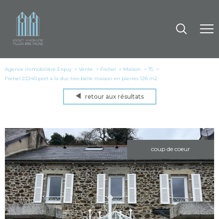
Agence immobilière Erquy
Vente
Frehel
Maison
T5
Frehel 22240 port a la duc tres belle maison en pierres 128 m2
retour aux résultats
coup de coeur