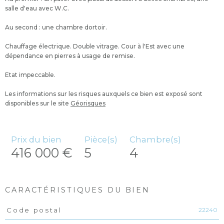
salle d'eau avec W.C.
Au second : une chambre dortoir.
Chauffage électrique. Double vitrage. Cour à l'Est avec une
dépendance en pierres à usage de remise.
Etat impeccable.
Les informations sur les risques auxquels ce bien est exposé sont
disponibles sur le site
Géorisques
Prix du bien
Pièce(s)
Chambre(s)
416 000 €
5
4
CARACTÉRISTIQUES DU BIEN
22240
Code postal
Caractéristiques
Valeurs