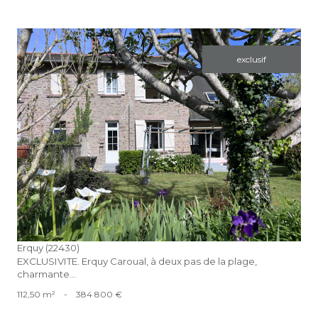
exclusif
voir le bien
Erquy (22430)
EXCLUSIVITE. Erquy Caroual, à deux pas de la plage,
charmante...
112,50 m²
-
384 800 €