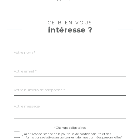
CE BIEN VOUS
intéresse ?
Nom
Fieldset
*
par
défaut
email
*
Téléphone
*
Message
Fieldset
*
par
défaut
Validation
* Champs obligatoires
j'ai pris connaissance de la politique de confidentialité et des
informations relatives au traitement de mes données personnelles*