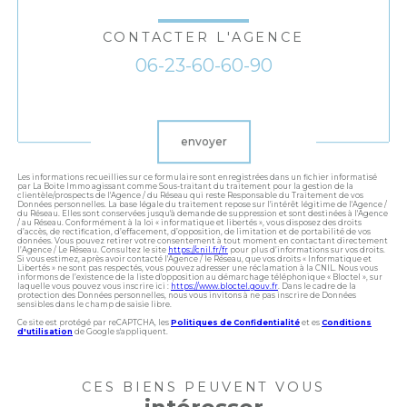
CONTACTER L'AGENCE
06-23-60-60-90
Validation
envoyer
Les informations recueillies sur ce formulaire sont enregistrées dans un fichier informatisé
par La Boite Immo agissant comme Sous-traitant du traitement pour la gestion de la
clientèle/prospects de l'Agence / du Réseau qui reste Responsable du Traitement de vos
Données personnelles. La base légale du traitement repose sur l'intérêt légitime de l'Agence /
du Réseau. Elles sont conservées jusqu'à demande de suppression et sont destinées à l'Agence
/ au Réseau. Conformément à la loi « informatique et libertés », vous disposez des droits
d’accès, de rectification, d’effacement, d’opposition, de limitation et de portabilité de vos
données. Vous pouvez retirer votre consentement à tout moment en contactant directement
l’Agence / Le Réseau. Consultez le site
https://cnil.fr/fr
pour plus d’informations sur vos droits.
Si vous estimez, après avoir contacté l'Agence / le Réseau, que vos droits « Informatique et
Libertés » ne sont pas respectés, vous pouvez adresser une réclamation à la CNIL. Nous vous
informons de l’existence de la liste d'opposition au démarchage téléphonique « Bloctel », sur
laquelle vous pouvez vous inscrire ici :
https://www.bloctel.gouv.fr
. Dans le cadre de la
protection des Données personnelles, nous vous invitons à ne pas inscrire de Données
sensibles dans le champ de saisie libre.
Ce site est protégé par reCAPTCHA, les
Politiques de Confidentialité
et es
Conditions
d'utilisation
de Google s'appliquent.
CES BIENS PEUVENT VOUS