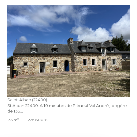
voir le bien
Saint-Alban (22400)
St Alban 22400. A 10 minutes de Pléneuf Val André, longère
de 135...
135 m²
-
228 800 €