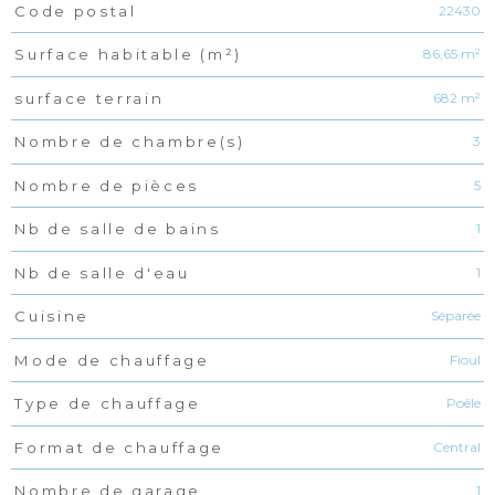
22430
Code postal
Caractéristiques
Valeurs
86,65 m²
Surface habitable (m²)
682 m²
surface terrain
3
Nombre de chambre(s)
5
Nombre de pièces
1
Nb de salle de bains
1
Nb de salle d'eau
Séparée
Cuisine
Fioul
Mode de chauffage
Poêle
Type de chauffage
Central
Format de chauffage
1
Nombre de garage