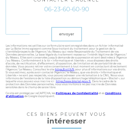
CONTACTER L'AGENCE
06-23-60-60-90
Validation
envoyer
Les informations recueillies sur ce formulaire sont enregistrées dans un fichier informatisé
par La Boite Immo agissant comme Sous-traitant du traitement pour la gestion de la
clientèle/prospects de l'Agence / du Réseau qui reste Responsable du Traitement de vos
Données personnelles. La base légale du traitement repose sur l'intérêt légitime de l'Agence /
du Réseau. Elles sont conservées jusqu'à demande de suppression et sont destinées à l'Agence
/ au Réseau. Conformément à la loi « informatique et libertés », vous disposez des droits
d’accès, de rectification, d’effacement, d’opposition, de limitation et de portabilité de vos
données. Vous pouvez retirer votre consentement à tout moment en contactant directement
l’Agence / Le Réseau. Consultez le site
https://cnil.fr/fr
pour plus d’informations sur vos droits.
Si vous estimez, après avoir contacté l'Agence / le Réseau, que vos droits « Informatique et
Libertés » ne sont pas respectés, vous pouvez adresser une réclamation à la CNIL. Nous vous
informons de l’existence de la liste d'opposition au démarchage téléphonique « Bloctel », sur
laquelle vous pouvez vous inscrire ici :
https://www.bloctel.gouv.fr
. Dans le cadre de la
protection des Données personnelles, nous vous invitons à ne pas inscrire de Données
sensibles dans le champ de saisie libre.
Ce site est protégé par reCAPTCHA, les
Politiques de Confidentialité
et es
Conditions
d'utilisation
de Google s'appliquent.
CES BIENS PEUVENT VOUS
intéresser