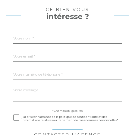
CE BIEN VOUS
intéresse ?
Nom
Fieldset
*
par
défaut
email
*
Téléphone
*
Message
Fieldset
*
par
défaut
Validation
* Champs obligatoires
j'ai pris connaissance de la politique de confidentialité et des
informations relatives au traitement de mes données personnelles*