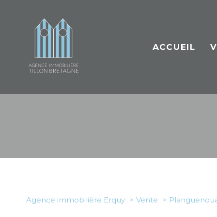
ACCUEIL
V
A
Bi
Type de bien
Agence immobilière Erquy
Vente
Planguenoua
22400 - Planguenoual