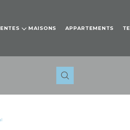
ENTES
MAISONS
APPARTEMENTS
T
Maisons
ppartement
Terrains
ens vendus
acheter
estimer
de l'ancien
de l'ancien
1
Localisation
Budget
l