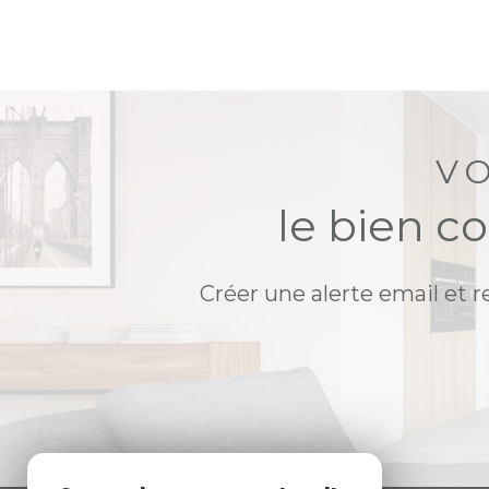
V
le bien c
Créer une alerte email et r