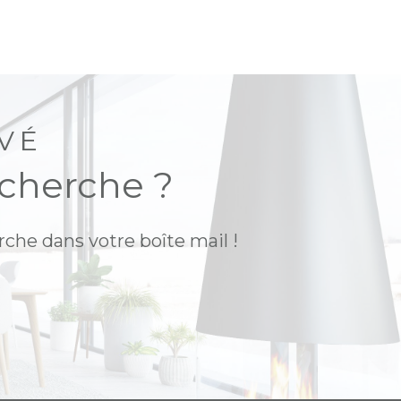
VÉ
echerche ?
rche dans votre boîte mail !