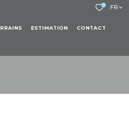
Langu
0
FR
ERRAINS
ESTIMATION
CONTACT
filtrer
réinitialiser les