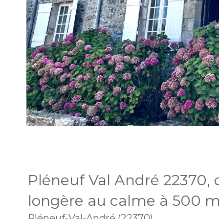
Pléneuf Val André 22370, c
longère au calme à 500 m
Pléneuf-Val-André (22370)