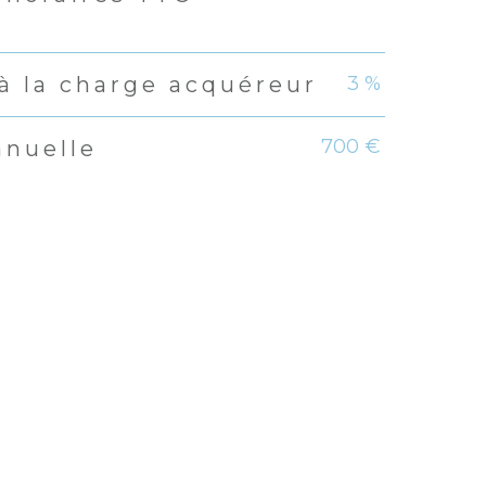
3 %
à la charge acquéreur
700 €
nnuelle