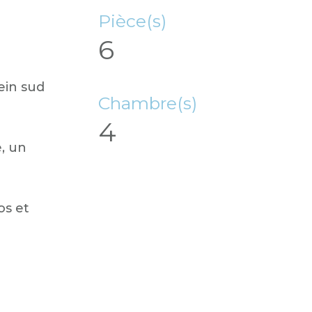
Pièce(s)
6
ein sud
Chambre(s)
4
, un
os et