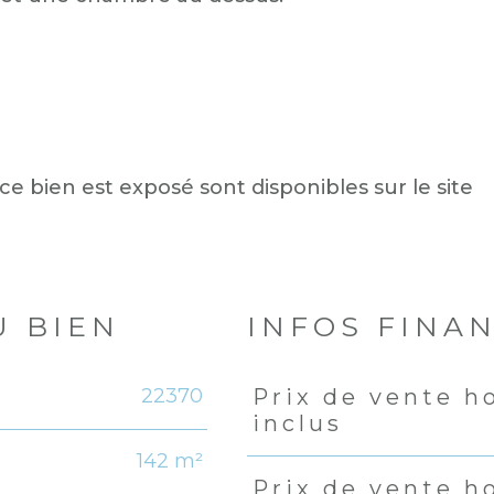
ce bien est exposé sont disponibles sur le site
U BIEN
INFOS FINA
22370
Prix de vente h
Caractéristiques
Valeu
inclus
142 m²
Prix de vente h