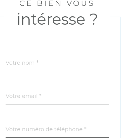
CE BIEN VOUS
intéresse ?
Nom
Fieldset
*
par
défaut
email
*
Téléphone
*