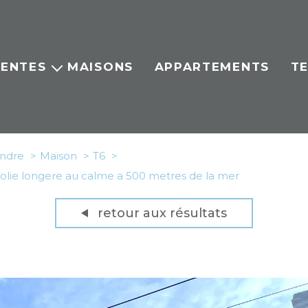
ENTES
MAISONS
APPARTEMENTS
T
Maisons
ppartement
Terrains
andre
Maison
T6
ens vendus
jolie longere au calme a 500 metres de la mer
retour aux résultats