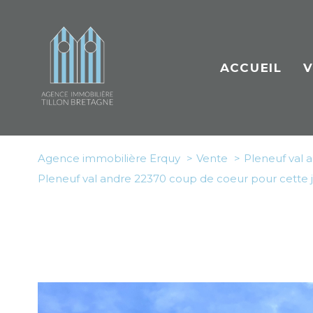
ACCUEIL
V
A
Agence immobilière Erquy
Vente
Pleneuf val 
Bi
Pleneuf val andre 22370 coup de coeur pour cette 